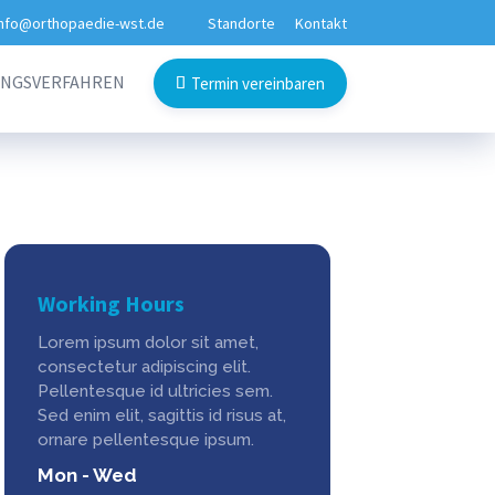
info@orthopaedie-wst.de
Standorte
Kontakt
UNGSVERFAHREN
Termin vereinbaren
Working Hours
Lorem ipsum dolor sit amet,
consectetur adipiscing elit.
Pellentesque id ultricies sem.
Sed enim elit, sagittis id risus at,
ornare pellentesque ipsum.
Mon - Wed