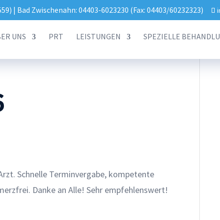
559) | Bad Zwischenahn: 04403-6023230 (Fax: 04403/60232323)
ER UNS
PRT
LEISTUNGEN
SPEZIELLE BEHANDL
6
 Arzt. Schnelle Terminvergabe, kompetente
erzfrei. Danke an Alle! Sehr empfehlenswert!